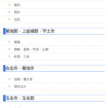
南区
西区
北区
菊池郡・上益城郡・宇土市
菊陽
御船・嘉島・甲佐・山都
松原・三拾
合志市・菊池市
須屋・幾久富
泗水ほか
玉名市・玉名郡