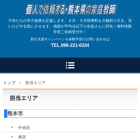
子供たちの学力復興を応援します。８月・９月指導料を大幅割り引き。安
いけどやる気にさせます。成績が平均点以下の生徒さんに特化！無料体験
学習ご依頼受付中！
割引支援キャンペーン＆体験学習のお問い合わせは
TEL.096-221-6334
トップ
›
担当エリア
担当エリア
熊本市
中央区
東区