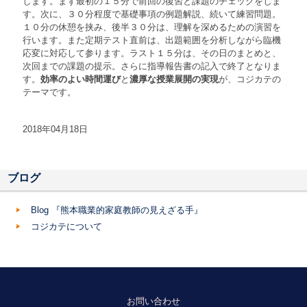
します。まず最初の１５分で前回の復習と課題のチェックをしま
す。次に、３０分程度で基礎事項の例題解説、続いて練習問題。
１０分の休憩を挟み、後半３０分は、理解を深めるための演習を
行います。また定期テスト直前は、出題範囲を分析しながら臨機
応変に対応して参ります。ラスト１５分は、その日のまとめと、
次回までの課題の提示。さらに指導報告書の記入で終了となりま
す。
効率のよい時間運び
と
濃厚な授業展
開の実現
が、コジカテの
テーマです。
2018年04月18日
ブログ
Blog 『熊本職業的家庭教師の見えざる手』
コジカテについて
お問い合わせ